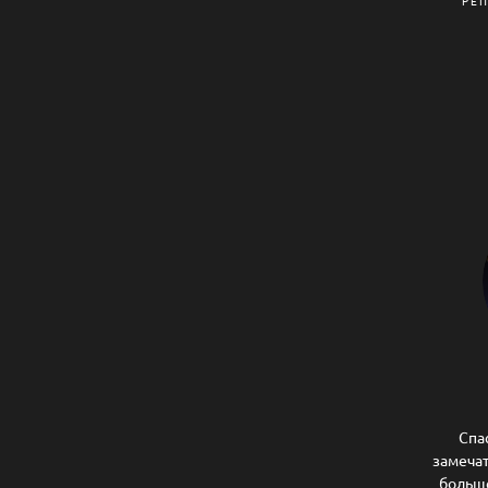
РЕ
Спа
замеча
больше