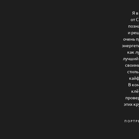
Я в
от 
позн
и реш
очень п
энергет
как л
лучший 
своими
стиль
кайф
В ко
клё
провер
этих к
ПОРТР