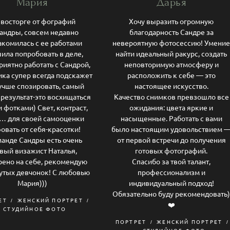
Мария
Дарья
 восторге от фографий
Хочу выразить огромную
Сандры, совсем недавно
благодарность Сандре за
акомилась с ее работами
невероятную фотосессию! Умени
ила попробовать в деле,
найти идеальный ракурс, создать
риятно работать с Сандрой,
неповторимую атмосферу и
ика супер всегда подскажет
расположить к себе — это
учше спозировать, самый
настоящее искусство.
результат-это восхищаться
Качество снимков превзошло все
 фотками) Свет, контраст,
ожидания: цвета яркие и
… для своей самооценки
насыщенные. Работать с вами
овать от себя-красотки!
было настоящим удовольствием 
манде Сандры есть очень
от первой встречи до получения
вый визажист Наталья,
готовых фотографий.
ено на себе, рекомендую
Спасибо за твой талант,
рутых девчонок! С любовью
профессионализм и
Мария)))
индивидуальный подход!
Обязательно буду рекомендовать
ЕТ
ЖЕНСКИЙ ПОРТРЕТ
❤️
СТУДИЙНОЕ ФОТО
ПОРТРЕТ
ЖЕНСКИЙ ПОРТРЕТ