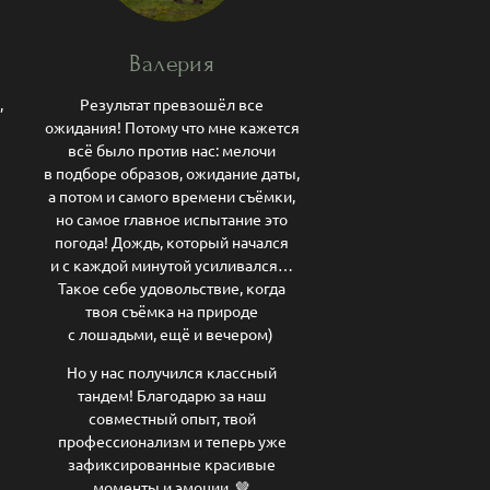
Валерия
,
Результат превзошёл все
ожидания! Потому что мне кажется
всё было против нас: мелочи
в подборе образов, ожидание даты,
а потом и самого времени съёмки,
но самое главное испытание это
погода! Дождь, который начался
и с каждой минутой усиливался…
Такое себе удовольствие, когда
твоя съёмка на природе
с лошадьми, ещё и вечером)
Но у нас получился классный
тандем! Благодарю за наш
совместный опыт, твой
профессионализм и теперь уже
зафиксированные красивые
моменты и эмоции. 🤎