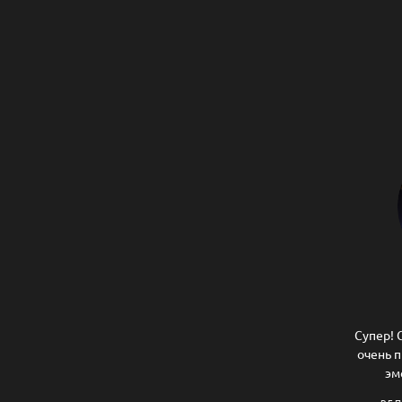
Супер! 
очень 
эм