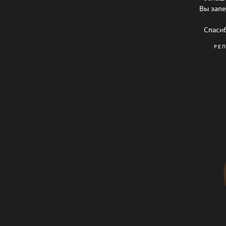
Вы запе
Спасиб
РЕ